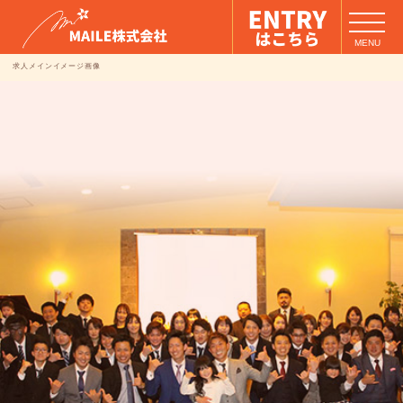
MENU
Image 01
Image 02
求人メインイメージ画像